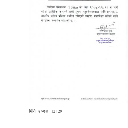
मितिः २०७४।12।29