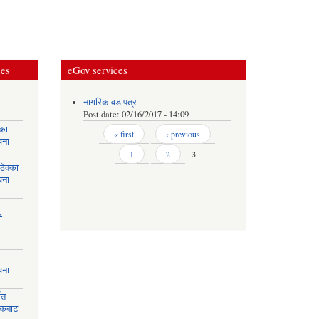
ces
eGov services
नागरिक वडापत्र
Post date:
02/16/2017 - 14:09
्का
Pages
« first
‹ previous
चना
1
2
3
ेक्का
चना
ी
चना
मत
ायकबाट