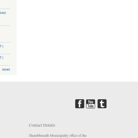
ion)
मा।
मा।
more
Contact Details
Shambhunath Municipality office of the