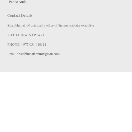
Public Audit
Contact Details
Shambhunath Municipality office of the municiplaity executive
KATHAUNA, SAPTARI
PHONE: +977 031 410111
Email:
shambhunathmun@gmail.com