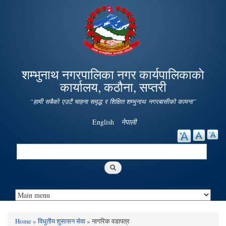
Skip to
main
content
शम्भुनाथ नगरपालिका नगर कार्यपालिकाकाे
कार्यालय, कठौना, सप्तरी
“हामी सबैको एउटै चाहना समृद्ध र शिक्षित शम्भुनाथ नगरबासीको कामना”
English
नेपाली
Search
Search form
Home
»
विधुतीय शुसासन सेवा
» नागरिक वडापत्र