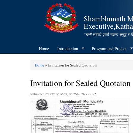
Shambhunath Mun
Executive,Katha
“हामी सबैको एउटै चाहना समृद्ध र 
Home
Introduction
Program and Project
Home
» Invitation for Sealed Quotaion
You are here
Invitation for Sealed Quotaion
Submitted by
ictv
on Mon, 05/25/2026 - 22:52